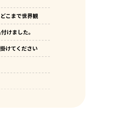
、どこまで世界観
名付けました。
手掛けてください
ますので、ご確認並びにご協力
は非常に危険ですので絶対にお
て、安全に公演をお楽しみいた
譲渡は禁止しております。正規