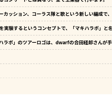
ーカッション、コーラス隊と歌という新しい編成で
を実験するというコンセプトで、
「マキハラボ」と
ご来場の皆様へ
ハラボ」のツアーロゴは、dwarfの合田経郎さんが
だき誠にありがとうございます。コンサートに関する注意事項がござい
公演中の行為について
チケット不正売買に関して
は、他のお客様のご迷惑になりますのでご遠慮ください。
ジへ近づく行為、並びに小さなお子様をステージに近づけるような行為
断された場合、ご退場いただく可能性がございます。係員の指示に従っ
のみなさまにはご案内しております通り、コンサートチケットの転売・
。