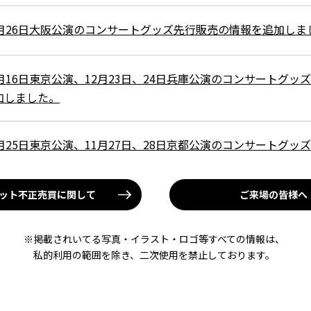
2月26日大阪公演のコンサートグッズ先行販売の情報を追加しま
2月16日東京公演、12月23日、24日兵庫公演のコンサートグッ
加しました。
1月25日東京公演、11月27日、28日京都公演のコンサートグッ
加しました。
ット不正売買に関して
ご来場の皆様へ
マキハラボ」サポートメンバー発表！
※掲載されいてる写真・イラスト・ロゴ等すべての情報は、
私的利用の範囲を除き、二次使用を禁止しております。
部グッズの先行通信販売について（FC限定）
設サイトオープン！