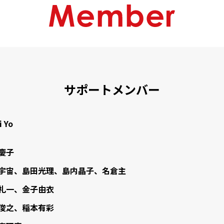
々な偽造チケットが流通しており、そのようなルートで購入されたチケ
での転売行為に対しては、引き続きできる限りの対策をしていきたいと
プレゼントについて
とも検討しております。
てコンサートを楽しんでくださっています。
レゼントの受付は控えさせていただきます。
卒よろしくお願い申し上げます。
が、下記宛先へお送りいただきますようお願いいたします。
サポートメンバー
「Smile Dog」
 Yo
折りたたみ方法はこちら
郵便局のサービスをご利用ください。通常の宅配便などはお受けするこ
慶子
。
宇宙
島田光理
島内晶子
名倉主
トの受け渡しは、周りのかたへのご迷惑になりますので、ご遠慮くださ
礼一
金子由衣
俊之
稲本有彩