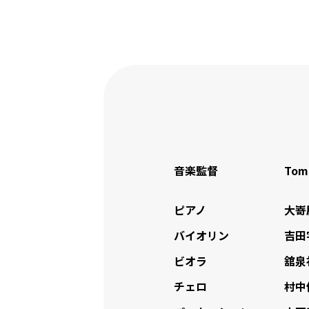
の販売方法以外においては、様
れぐれもご注意ください。
特に、定価を大幅に上回る価格
明書の確認をさせていただくこ
多くのみなさまがルールを守っ
コンサート会場でのお手紙やプ
どうかご理解とご協力のほど何
大変お手数をおかけいたします
〒105-8799
日本郵便株式会社 芝郵便局留
槇原敬之オフィシャルファンクラブ
音楽監督
Tomi
※普通郵便やゆうパックなど、
ピアノ
大嵜
※生ものは、ご遠慮いたします
バイオリン
吉田
公共機関でのお手紙やプレゼン
ビオラ
舘泉
チェロ
村中