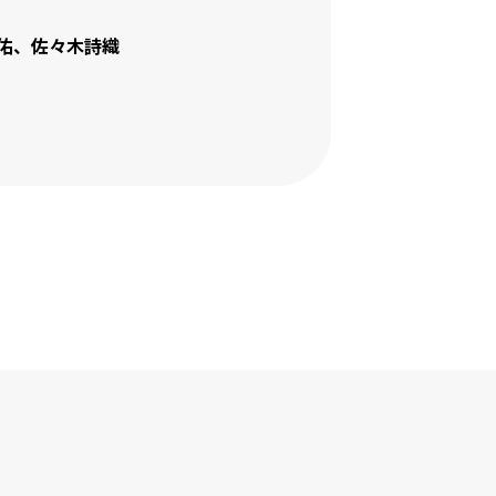
佑
佐々木詩織