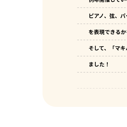
ピアノ、弦、パ
を表現できるか
そして、「マキ
ました！
いつも槇原敬之を応援していた
の程お願い申し上げます。
コンサートの進行を妨げる行為
特に、ご自分の席を離れステー
止めください。危険な行為と判
日頃より、コンサートへお越し
だきますようお願いいたします