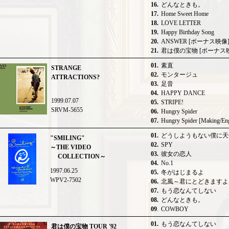
16.
どんなときも。
17.
Home Sweet Home
18.
LOVE LETTER
19.
Happy Birthday Song
20.
ANSWER [ボーナス映像
21.
君は僕の宝物 [ボーナス
01.
素直
STRANGE
02.
モンタージュ
ATTRACTIONS?
03.
足音
04.
HAPPY DANCE
1999.07.07
05.
STRIPE!
SRVM-5655
06.
Hungry Spider
07.
Hungry Spider [Making/Eng
01.
どうしようもない僕に天
"SMILING"
02.
SPY
～THE VIDEO
03.
彼女の恋人
COLLECTION～
04.
No.1
1997.06.25
05.
冬がはじまるよ
WPV2-7502
06.
北風～君にとどきますよ
07.
もう恋なんてしない
08.
どんなときも。
09
.
COWBOY
01.
もう恋なんてしない
君は僕の宝物 TOUR '92