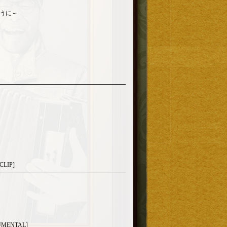
うに～
LIP]
MENTAL]