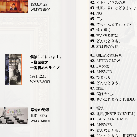
02.
くもりガラスの夏
1993.04.25
03.
北風～君にとどきますよ
WMV3-6005
04.
NG
05.
三人
06.
てっぺんまでもうすぐ
07.
遠く遠く
08.
雷が鳴る前に
09.
どんなときも。
10.
君は僕の宝物
01.
80km/hの気持ち
僕はここにいます。
02.
AFTER GLOW
～槇原敬之
03.
3月の雪
一番初めのライブ～
04.
ANSWER
1991.12.10
05.
ひまわり
WMV3-6003
06.
どんなときも。
07.
北風
08.
僕は大丈夫
09.
冬がはじまるよ [VIDEO C
01.
桜坂
幸せの記憶
02.
北風 [INSTRUMENTAL]
1991.06.25
03.
RAIN DANCE MUSIC
WMV3-6001
04.
ANSWER
05.
どんなときも。
06.
どんなときも。 [INSTRU