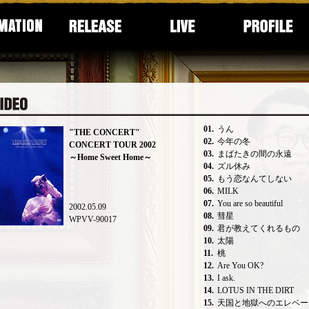
01.
うん
"THE CONCERT"
02.
今年の冬
CONCERT TOUR 2002
03.
まばたきの間の永遠
～Home Sweet Home～
04.
ズル休み
05.
もう恋なんてしない
06.
MILK
07.
You are so beautiful
2002.05.09
08.
彗星
WPVV-90017
09.
君が教えてくれるもの
10.
太陽
11.
桃
12.
Are You OK?
13.
I ask.
14.
LOTUS IN THE DIRT
15.
天国と地獄へのエレベー