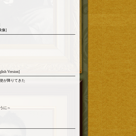
]
映像]
lish Version]
使が降りてきた
うに～